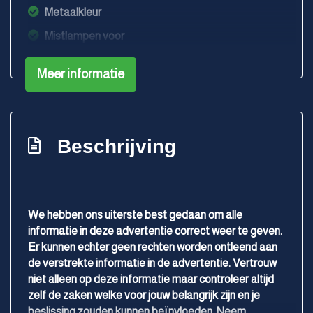
Metaalkleur
Mistlampen voor
Parkeersensor achter
Meer informatie
Parkeersensor voor
Trekhaak met afneembare kogel
Interieur
Beschrijving
Achterbank in delen neerklapbaar
Airco
Armsteun voor
We hebben ons uiterste best gedaan om alle
Bestuurdersstoel in hoogte verstelbaar
informatie in deze advertentie correct weer te geven.
Binnenspiegel automatisch dimmend
Er kunnen echter geen rechten worden ontleend aan
de verstrekte informatie in de advertentie. Vertrouw
Comfortstoel(en)
niet alleen op deze informatie maar controleer altijd
Elektrische ramen achter
zelf de zaken welke voor jouw belangrijk zijn en je
beslissing zouden kunnen beïnvloeden. Neem