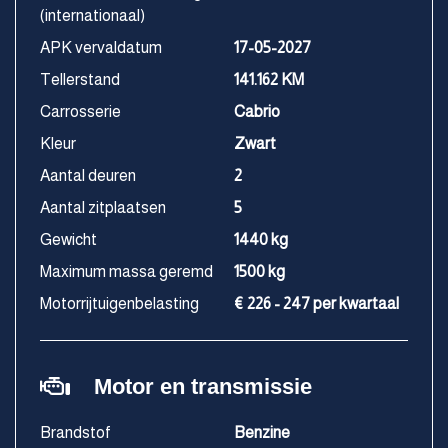
(internationaal)
APK vervaldatum
17-05-2027
Tellerstand
141.162 KM
Carrosserie
Cabrio
Kleur
Zwart
Aantal deuren
2
Aantal zitplaatsen
5
Gewicht
1440 kg
Maximum massa geremd
1500 kg
Motorrijtuigenbelasting
€ 226 - 247 per kwartaal
Motor en transmissie
Brandstof
Benzine