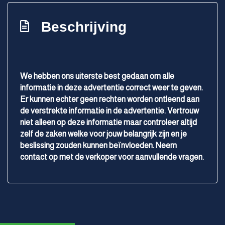
Stuur leder
Stuur verstelbaar
Beschrijving
Stuurbekrachtiging snelheidsafhankelijk
Velours bekleding
Exterieur
We hebben ons uiterste best gedaan om alle
informatie in deze advertentie correct weer te geven.
Buitenspiegels elektrisch verstel- en
Er kunnen echter geen rechten worden ontleend aan
de verstrekte informatie in de advertentie. Vertrouw
verwarmbaar
niet alleen op deze informatie maar controleer altijd
Buitenspiegels in carrosseriekleur
zelf de zaken welke voor jouw belangrijk zijn en je
Centrale vergrendeling met afstandsbediening
beslissing zouden kunnen beïnvloeden. Neem
contact op met de verkoper voor aanvullende vragen.
Chroom delen exterieur
Dakrails
Dimlichten automatisch
Elektrisch bedienbare kap