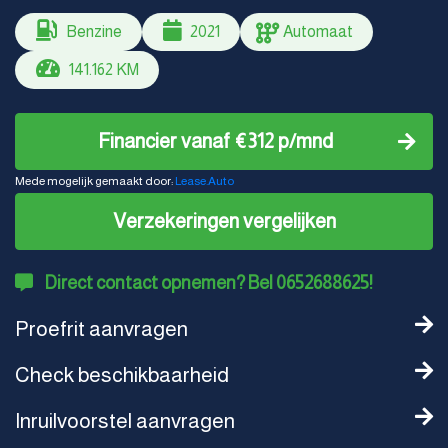
Benzine
2021
Automaat
141.162 KM
Financier vanaf €312 p/mnd
Mede mogelijk gemaakt door:
Lease.Auto
Verzekeringen vergelijken
Direct contact opnemen? Bel 0652688625!
Proefrit aanvragen
Check beschikbaarheid
Inruilvoorstel aanvragen