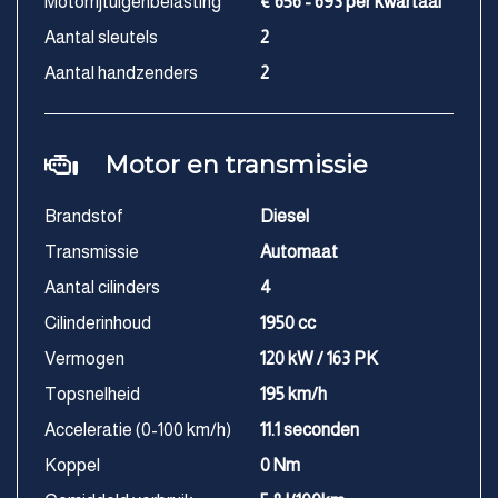
Motorrijtuigenbelasting
€ 656 - 693 per kwartaal
Aantal sleutels
2
Aantal handzenders
2
Motor en transmissie
Brandstof
Diesel
Transmissie
Automaat
Aantal cilinders
4
Cilinderinhoud
1950 cc
Vermogen
120 kW / 163 PK
Topsnelheid
195 km/h
Acceleratie (0-100 km/h)
11.1 seconden
Koppel
0 Nm