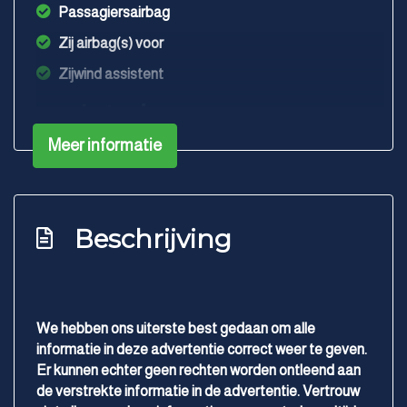
Passagiersairbag
Zij airbag(s) voor
Zijwind assistent
Interieur
Meer informatie
Achterbank neerklapbaar
Airco
Bestuurdersstoel in hoogte verstelbaar
Beschrijving
Betonplex in laadruimte
Elektrische ramen voor
Extra verwarming interieur
We hebben ons uiterste best gedaan om alle
Passagiersstoel in hoogte verstelbaar
informatie in deze advertentie correct weer te geven.
Stuur verstelbaar
Er kunnen echter geen rechten worden ontleend aan
de verstrekte informatie in de advertentie. Vertrouw
Zijwandbekleding laadruimte