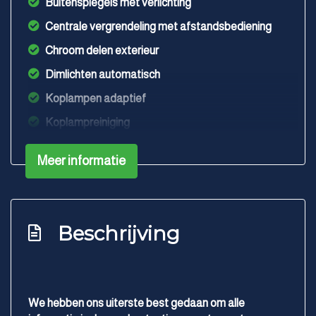
Buitenspiegels met verlichting
Centrale vergrendeling met afstandsbediening
Chroom delen exterieur
Dimlichten automatisch
Koplampen adaptief
Koplampreiniging
Led dagrijverlichting
Meer informatie
Metaalkleur
Parkeersensor achter
Parkeersensor voor
Beschrijving
Ruitensproeiers/wisserbladen verwarmbaar
Trekhaak
Verwarmde voorruit
Interieur
We hebben ons uiterste best gedaan om alle