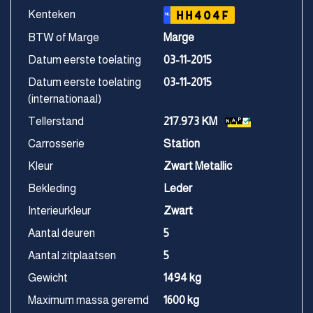
Kenteken
HH404F
NL
BTW of Marge
Marge
Datum eerste toelating
03-11-2015
Datum eerste toelating
03-11-2015
(internationaal)
Tellerstand
217.973 KM
Carrosserie
Station
Kleur
Zwart Metallic
Bekleding
Leder
Interieurkleur
Zwart
Aantal deuren
5
Aantal zitplaatsen
5
Gewicht
1494 kg
Maximum massa geremd
1600 kg