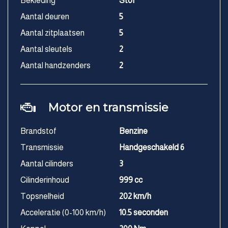
Bekleding
Stof
Aantal deuren
5
Aantal zitplaatsen
5
Aantal sleutels
2
Aantal handzenders
2
Motor en transmissie
Brandstof
Benzine
Transmissie
Handgeschakeld 6
Aantal cilinders
3
Cilinderinhoud
999 cc
Topsnelheid
202 km/h
Acceleratie (0-100 km/h)
10.5 seconden