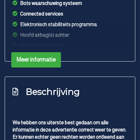
Bots waarschuwing systeem
Connected services
Elektronisch stabiliteits programma
Hoofd airbag(s) achter
Hoofd airbag(s) voor
Keyless start
Meer informatie
Kruisend verkeer detectie
Passagiersairbag
Rijstrooksensor met correctie
Beschrijving
Vervolgbotsing preventie
Volledig digitaal instrumentenpaneel
Zij airbag(s) voor
We hebben ons uiterste best gedaan om alle
informatie in deze advertentie correct weer te geven.
Exterieur
Er kunnen echter geen rechten worden ontleend aan