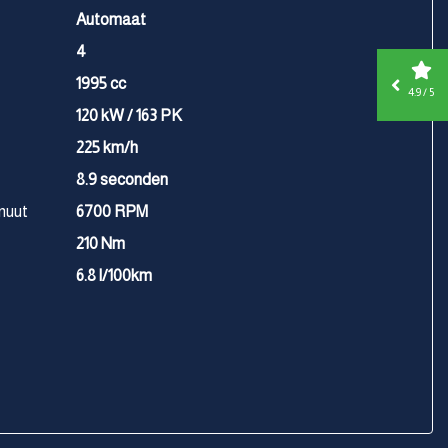
Automaat
4
1995 cc
4.9 / 5
120 kW / 163 PK
225 km/h
8.9 seconden
nuut
6700 RPM
210 Nm
6.8 l/100km