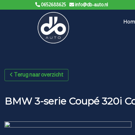
0652688625
info@db-auto.nl
Hom
Terug naar overzicht
BMW 3-serie Coupé 320i Co