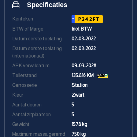
Specificaties
Kenteken
P342FT
NL
BTW of Marge
Incl. BTW
Datum eerste toelating
02-03-2022
Datum eerste toelating
02-03-2022
(internationaal)
APK vervaldatum
09-03-2028
Tellerstand
135.816 KM
Carrosserie
Station
Kleur
Zwart
Aantal deuren
5
Aantal zitplaatsen
5
Gewicht
1578 kg
Maximum massa geremd
750 kg