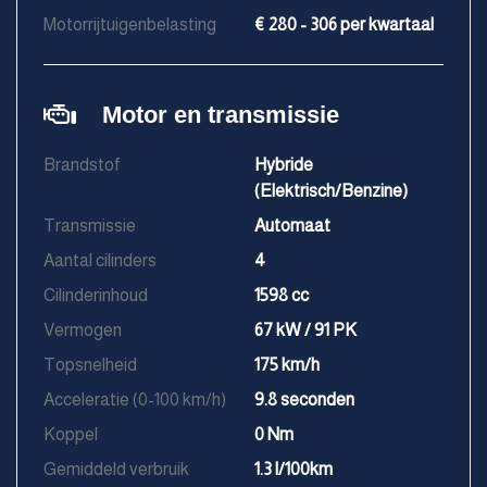
Motorrijtuigenbelasting
€ 280 - 306 per kwartaal
Motor en transmissie
Brandstof
Hybride
(Elektrisch/Benzine)
Transmissie
Automaat
Aantal cilinders
4
Cilinderinhoud
1598 cc
Vermogen
67 kW / 91 PK
Topsnelheid
175 km/h
Acceleratie (0-100 km/h)
9.8 seconden
Koppel
0 Nm
Gemiddeld verbruik
1.3 l/100km