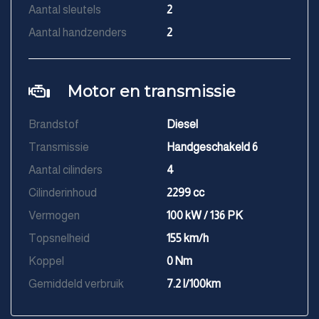
Aantal sleutels
2
Aantal handzenders
2
Motor en transmissie
Brandstof
Diesel
Transmissie
Handgeschakeld 6
Aantal cilinders
4
Cilinderinhoud
2299 cc
Vermogen
100 kW / 136 PK
Topsnelheid
155 km/h
Koppel
0 Nm
Gemiddeld verbruik
7.2 l/100km