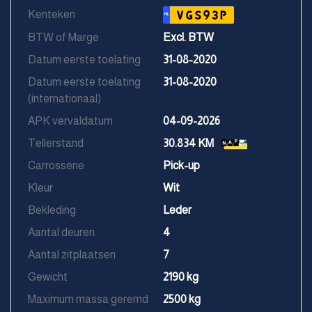
Kenteken
VGS93P
NL
BTW of Marge
Excl. BTW
Datum eerste toelating
31-08-2020
Datum eerste toelating
31-08-2020
(internationaal)
APK vervaldatum
04-09-2026
Tellerstand
30.834 KM
Carrosserie
Pick-up
Kleur
Wit
Bekleding
Leder
Aantal deuren
4
Aantal zitplaatsen
7
Gewicht
2190 kg
Maximum massa geremd
2500 kg