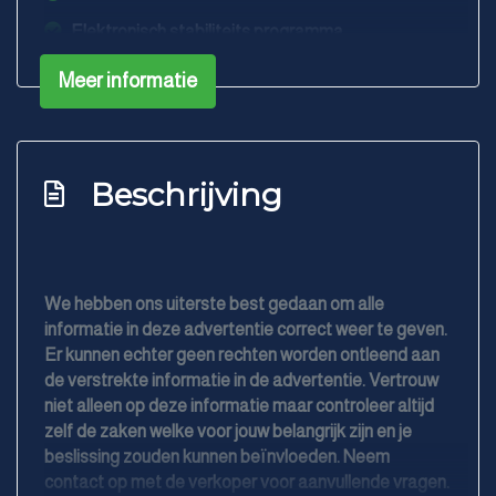
Elektronisch stabiliteits programma
Elektronische remkrachtverdeling
Meer informatie
Hoofd airbag(s) achter
Hoofd airbag(s) voor
Keyless start
Beschrijving
Passagiersairbag
Rijstrooksensor met correctie
Volledig digitaal instrumentenpaneel
We hebben ons uiterste best gedaan om alle
informatie in deze advertentie correct weer te geven.
Zij airbag(s) voor
Er kunnen echter geen rechten worden ontleend aan
Exterieur
de verstrekte informatie in de advertentie. Vertrouw
niet alleen op deze informatie maar controleer altijd
Buitenspiegels elektrisch inklapbaar
zelf de zaken welke voor jouw belangrijk zijn en je
beslissing zouden kunnen beïnvloeden. Neem
Buitenspiegels elektrisch verstel- en
contact op met de verkoper voor aanvullende vragen.
verwarmbaar