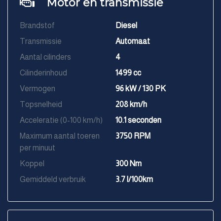
Motor en transmissie
Brandstof
Diesel
Transmissie
Automaat
Aantal cilinders
4
Cilinderinhoud
1499 cc
Vermogen
96 kW / 130 PK
Topsnelheid
208 km/h
Acceleratie (0-100 km/h)
10.1 seconden
Maximum aantal toeren
3750 RPM
per minuut
Koppel
300 Nm
Gemiddeld verbruik
3.7 l/100km