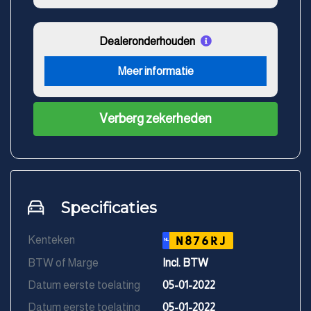
Dealeronderhouden
Meer informatie
Verberg zekerheden
Specificaties
Kenteken
N876RJ
NL
BTW of Marge
Incl. BTW
Datum eerste toelating
05-01-2022
Datum eerste toelating
05-01-2022