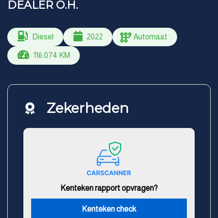
DEALER O.H.
Diesel
2022
Automaat
116.074 KM
Zekerheden
Kenteken rapport opvragen?
Kenteken check