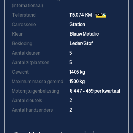
(internationaal)
Tellerstand
116.074 KM
Carrosserie
Station
Kleur
Blauw Metallic
Bekleding
Leder/Stof
Aantal deuren
5
Aantal zitplaatsen
5
Gewicht
1405 kg
Maximum massa geremd
1500 kg
Motorrijtuigenbelasting
€ 447 - 469 per kwartaal
Aantal sleutels
2
Aantal handzenders
2