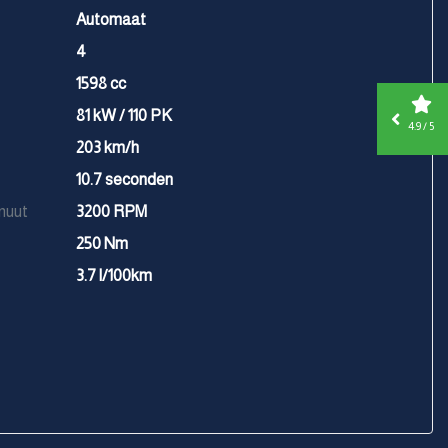
Automaat
4
1598 cc
81 kW / 110 PK
4.9 / 5
203 km/h
10.7 seconden
nuut
3200 RPM
250 Nm
3.7 l/100km