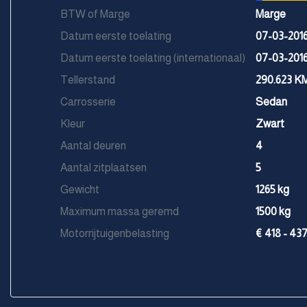
BTW of Marge
Marge
Datum eerste toelating
07-03-201
Datum eerste toelating (internationaal)
07-03-201
Tellerstand
290.623 K
Carrosserie
Sedan
Kleur
Zwart
Aantal deuren
4
Aantal zitplaatsen
5
Gewicht
1265 kg
Maximum massa geremd
1500 kg
Motorrijtuigenbelasting
€ 418 - 43