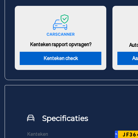
Kenteken rapport opvragen?
Aut
Kenteken check
Aa
Specificaties
Kenteken
JF36
NL