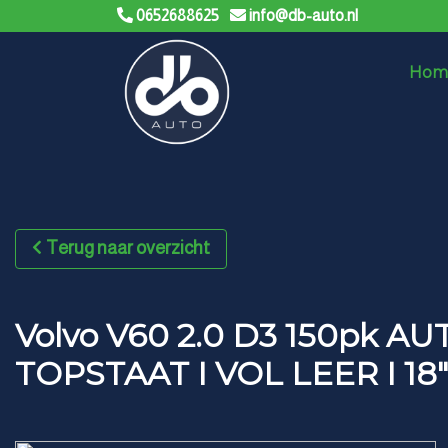
0652688625
info@db-auto.nl
Hom
Terug naar overzicht
Volvo V60 2.0 D3 150pk A
TOPSTAAT I VOL LEER I 18