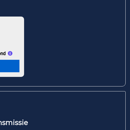
end
nsmissie