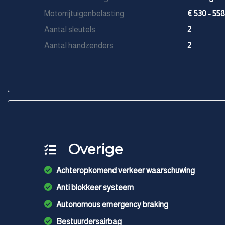
Motorrijtuigenbelasting
€ 530 - 558
Aantal sleutels
2
Aantal handzenders
2
Overige
Achteropkomend verkeer waarschuwing
Anti blokkeer systeem
Autonomous emergency braking
Bestuurdersairbag