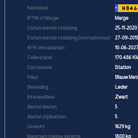
Kenteken
H846
NL
BTW of Marge
Marge
Datum eerste toelating
25-11-2020
Datum eerste toelating (internationaal)
27-09-201
APK vervaldatum
10-06-202
Tellerstand
170.486 K
Carrosserie
Station
Kleur
Blauw Meta
Bekleding
Leder
Interieurkleur
Zwart
Aantal deuren
5
Aantal zitplaatsen
5
Gewicht
1629 kg
Maximum massa geremd
1800 kg