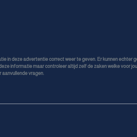
Voorstoelen verwarmd
Exterieur
Buitenspiegels elektrisch inklapbaar
Buitenspiegels elektrisch verstel- en verwarmbaar
Centrale vergrendeling met afstandsbediening
tie in deze advertentie correct weer te geven. Er kunnen echter 
Chroom delen exterieur
deze informatie maar controleer altijd zelf de zaken welke voor jou
 aanvullende vragen.
Dakrails
Dimlichten automatisch
Elektrisch bedienbare achterklep
Getint glas
Led koplampen
Lichtmetalen velgen 18"