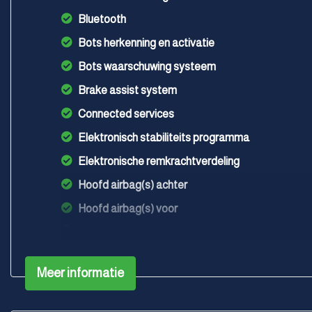
Bluetooth
Bots herkenning en activatie
Bots waarschuwing systeem
Brake assist system
Connected services
Elektronisch stabiliteits programma
Elektronische remkrachtverdeling
Hoofd airbag(s) achter
Hoofd airbag(s) voor
Keyless start
Kruisend verkeer detectie
Meer informatie
Passagiersairbag
Rijstrooksensor met correctie