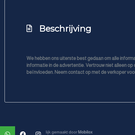
Roll stability control
Uitwijk assistent
Beschrijving
Volledig digitaal instrumentenpaneel
Zij airbag(s) achter
Zij airbag(s) voor
We hebben ons uiterste best gedaan om alle informa
informatie in de advertentie. Vertrouw niet alleen op 
beïnvloeden. Neem contact op met de verkoper voor
Mogelijk gemaakt door
Mobilox