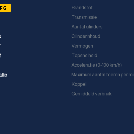
FG
Brandstof
Transmissie
Aantal cilinders
Cilinderinhoud
8
Vermogen
7
Topsnelheid
M
Acceleratie (0-100 km/h)
Maximum aantal toeren per mi
llic
Koppel
Gemiddeld verbruik