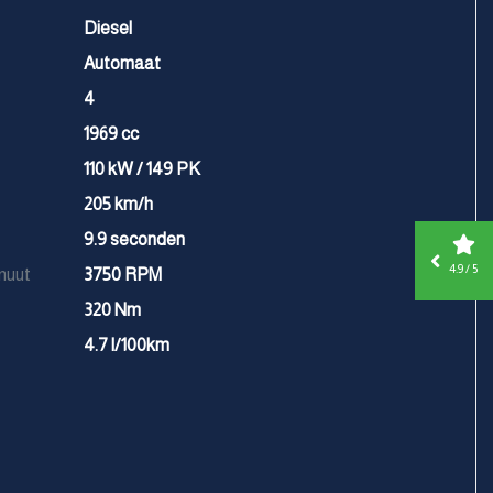
Diesel
Automaat
4
1969 cc
110 kW / 149 PK
205 km/h
9.9 seconden
4.9 / 5
nuut
3750 RPM
320 Nm
4.7 l/100km