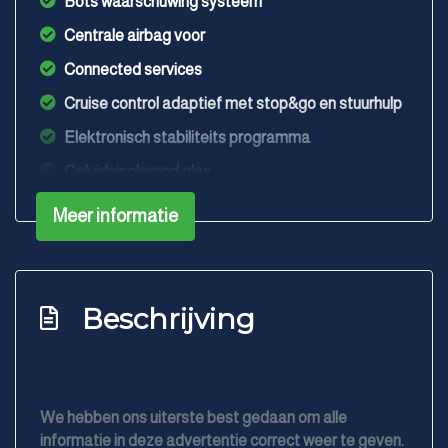
Bots waarschuwing systeem
Centrale airbag voor
Connected services
Cruise control adaptief met stop&go en stuurhulp
Elektronisch stabiliteits programma
Geluidsisolerend glas
Hoofd airbag(s) voor
Meer informatie
Keyless entry/start
Multimedia scherm standaard
Passagiersairbag
Beschrijving
Rijstrooksensor met correctie
Schakelpaddles
Volledig digitaal instrumentenpaneel
We hebben ons uiterste best gedaan om alle
informatie in deze advertentie correct weer te geven.
Zij airbag(s) voor