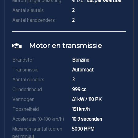
Motorrijtuigenbelasting
€ 172 - 188 per kwartaal
Aantal sleutels
2
Aantal handzenders
2
Motor en transmissie
Brandstof
Benzine
Transmissie
Automaat
Aantal cilinders
3
Cilinderinhoud
999 cc
Vermogen
81 kW / 110 PK
Topsnelheid
191 km/h
Acceleratie (0-100 km/h)
10.9 seconden
Maximum aantal toeren
5000 RPM
per minuut