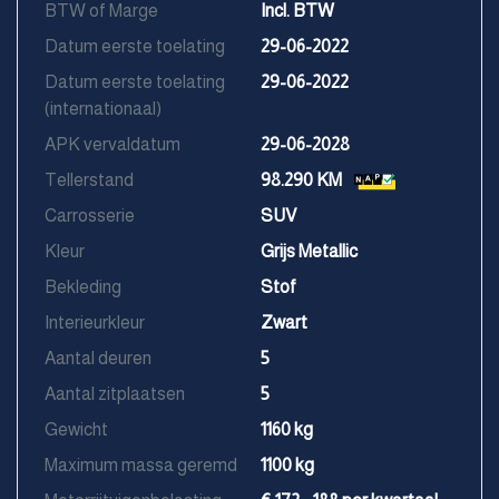
BTW of Marge
Incl. BTW
Datum eerste toelating
29-06-2022
Datum eerste toelating
29-06-2022
(internationaal)
APK vervaldatum
29-06-2028
Tellerstand
98.290 KM
Carrosserie
SUV
Kleur
Grijs Metallic
Bekleding
Stof
Interieurkleur
Zwart
Aantal deuren
5
Aantal zitplaatsen
5
Gewicht
1160 kg
Maximum massa geremd
1100 kg