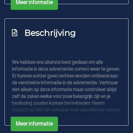
Meer informatie
verwarmbaar
Buitenspiegels in carrosseriekleur
Centrale vergrendeling met afstandsbediening
Beschrijving
Chroom delen exterieur
Dimlichten automatisch
Lichtmetalen velgen 16"
We hebben ons uiterste best gedaan om alle
Mistlampen voor
informatie in deze advertentie correct weer te geven.
Ruitensproeiers/wisserbladen verwarmbaar
Er kunnen echter geen rechten worden ontleend aan
de verstrekte informatie in de advertentie. Vertrouw
Verwarmde voorruit
Overige
niet alleen op deze informatie maar controleer altijd
zelf de zaken welke voor jouw belangrijk zijn en je
Anti blokkeer systeem
beslissing zouden kunnen beïnvloeden. Neem
contact op met de verkoper voor aanvullende vragen.
Anti doorslip regeling
Bestuurdersairbag
Meer informatie
Elektronisch stabiliteits programma