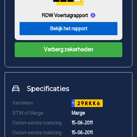
RDW Voertuigrapport
Bekijk het rapport
Verberg zekerheden
Specificaties
Kenteken
29RKK6
NL
BTW of Marge
Marge
Datum eerste toelating
15-06-2011
Datum eerste toelating
15-06-2011