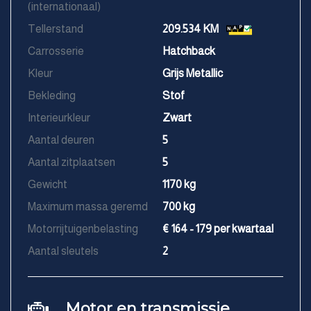
(internationaal)
Tellerstand
209.534 KM
Carrosserie
Hatchback
Kleur
Grijs Metallic
Bekleding
Stof
Interieurkleur
Zwart
Aantal deuren
5
Aantal zitplaatsen
5
Gewicht
1170 kg
Maximum massa geremd
700 kg
Motorrijtuigenbelasting
€ 164 - 179 per kwartaal
Aantal sleutels
2
Motor en transmissie