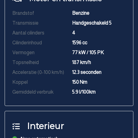
Brandstof
Benzine
Transmissie
Handgeschakeld 5
Aantal cilinders
4
Cilinderinhoud
1596 cc
Vermogen
77 kW / 105 PK
Topsnelheid
187 km/h
Acceleratie (0-100 km/h)
12.3 seconden
Koppel
150 Nm
Gemiddeld verbruik
5.9 l/100km
Interieur