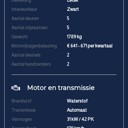
Bekleding
Leder
Interieurkleur
Zwart
Aantal deuren
5
Aantal zitplaatsen
5
Gewicht
1789 kg
Motorrijtuigenbelasting
€ 641 - 671 per kwartaal
Aantal sleutels
2
Aantal handzenders
2
Motor en transmissie
Brandstof
Waterstof
Transmissie
Automaat
Vermogen
31 kW / 42 PK