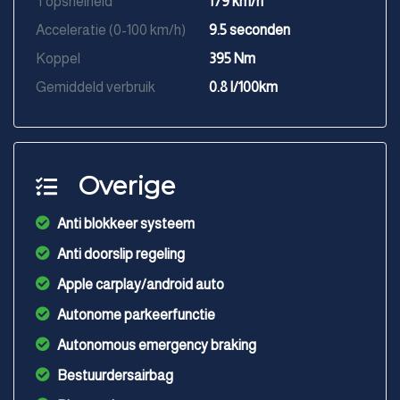
Topsnelheid
179 km/h
Acceleratie (0-100 km/h)
9.5 seconden
Koppel
395 Nm
Gemiddeld verbruik
0.8 l/100km
Overige
Anti blokkeer systeem
Anti doorslip regeling
Apple carplay/android auto
Autonome parkeerfunctie
Autonomous emergency braking
Bestuurdersairbag