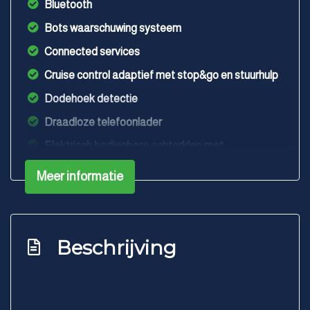
Bluetooth
Bots waarschuwing systeem
Connected services
Cruise control adaptief met stop&go en stuurhulp
Dodehoek detectie
Draadloze telefoonlader
Elektrisch bedienbare achterklep met
sensorsturing
Meer informatie
Elektronisch stabiliteits programma
Hoofd airbag(s) achter
Hoofd airbag(s) voor
Beschrijving
Keyless start
Passagiersairbag
Rijstrooksensor met correctie