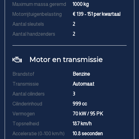
Maximum massa geremd
1000 kg
Motorrijtuigenbelasting
€ 139 - 151 per kwartaal
Aantal sleutels
2
Aantal handzenders
2
Motor en transmissie
Brandstof
Benzine
Transmissie
Automaat
Aantal cilinders
3
Cilinderinhoud
999 cc
Vermogen
70 kW / 95 PK
Topsnelheid
187 km/h
Acceleratie (0-100 km/h)
10.8 seconden