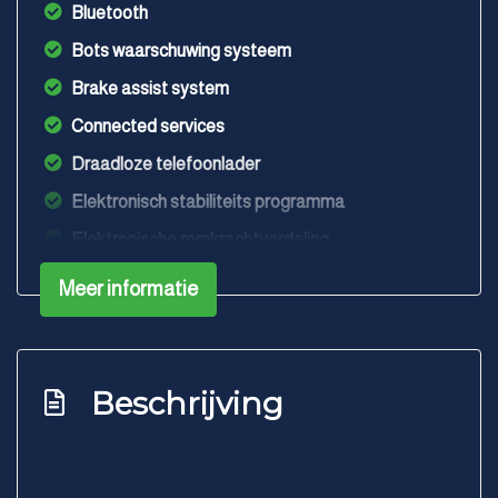
Bluetooth
Bots waarschuwing systeem
Brake assist system
Connected services
Draadloze telefoonlader
Elektronisch stabiliteits programma
Elektronische remkrachtverdeling
Hoofd airbag(s) achter
Meer informatie
Hoofd airbag(s) voor
Passagiersairbag
Zij airbag(s) voor
Beschrijving
Interieur
Achterbank in delen neerklapbaar