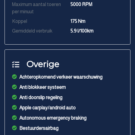
Maximum aantal toeren
5000 RPM
per minuut
Koppel
175 Nm
Gemiddeld verbruik
5.9 l/100km
Overige
Achteropkomend verkeer waarschuwing
Anti blokkeer systeem
Anti doorslip regeling
Apple carplay/android auto
Autonomous emergency braking
Bestuurdersairbag