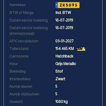
Kenteken
ZR509S
NL
BTW of Marge
Incl. BTW
Datum eerste toelating
18-07-2019
Datum eerste toelating
18-07-2019
(internationaal)
APK vervaldatum
03-01-2027
Tellerstand
154.465 KM
Carrosserie
Hatchback
Kleur
Grijs Metallic
Bekleding
Stof
Interieurkleur
Zwart
Aantal deuren
5
Aantal zitplaatsen
5
Gewicht
1080 kg